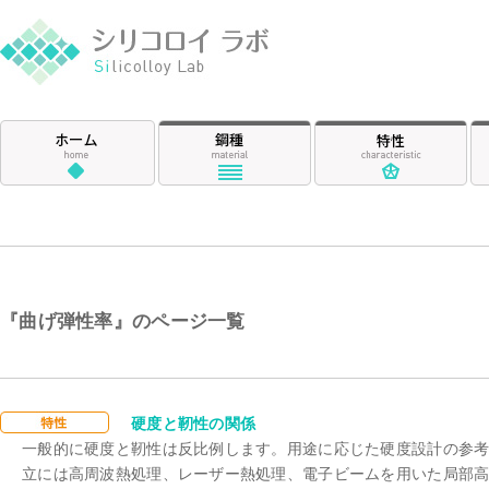
シリコロイ ラ
ホーム
鋼種
特
『曲げ弾性率』のページ一覧
曲げ弾性率
硬度と靭性の関係
一般的に硬度と靭性は反比例します。用途に応じた硬度設計の参
立には高周波熱処理、レーザー熱処理、電子ビームを用いた局部