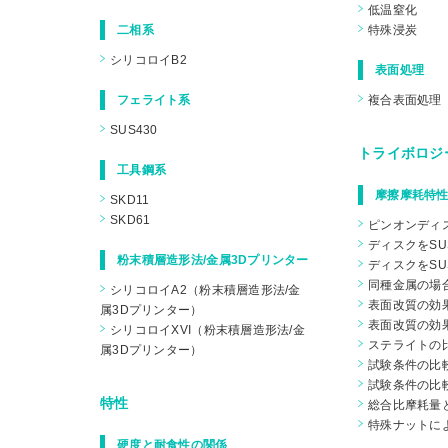
低温窒化
二相系
特殊浸炭
シリコロイB2
表面処理
フェライト系
複合表面処理
SUS430
トライボロジ
工具鋼系
摩擦摩耗特性
SKD11
SKD61
ピンオンディ
ディスクをSU
粉末積層造形法/金属3Dプリンター
ディスクをSU
同種金属の場
シリコロイA2（粉末積層造形法/金
表面改質の効果
属3Dプリンター）
表面改質の効果
シリコロイXVI（粉末積層造形法/金
ステライトの
属3Dプリンター）
試験条件の比較
試験条件の比較
特性
総合比摩耗量
特殊ナットに
硬度と耐食性の関係