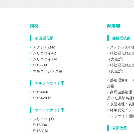
鋼種
熱処理
析出硬化系
熱処理技術
アクシアZero
ステンレスの
シリコロイA2
時効硬化熱処
シリコロイXVI
（大気炉）
SUS630
時効硬化熱処
マルエージング鋼
（真空炉）
熱処理変形：
マルテンサイト系
形量
SUS440C
高周波熱処理
SUS420J2
用いた局部高硬
表面処理：表
オーステナイト系
経年変化：シリ
ーステナイト測
シリコロイD
SUS304
表面改質
SUS316L