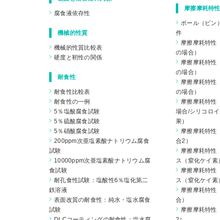
摩擦摩耗特性
腐食液依存性
ボール（ピン
機械的性質
件
摩擦摩耗特性（
機械的性質比較表
の場合）
硬度と靭性の関係
摩擦摩耗特性（
の場合）
耐食性
摩擦摩耗特性（
耐食性比較表
の場合）
耐食性の一例
摩擦摩耗特性（
5％塩酸腐食試験
場合/シリコロイ
5％硫酸腐食試験
果）
5％硝酸腐食試験
摩擦摩耗特性（
200ppm次亜塩素酸ナトリウム腐食
合2）
試験
摩擦摩耗特性
10000ppm次亜塩素酸ナトリウム腐
ス（窒化ケイ素
食試験
摩擦摩耗特性
耐孔食性試験：塩酸性6％塩化第二
ス（窒化ケイ素
鉄溶液
摩擦摩耗特性（
表面改質の耐食性：純水・塩水腐食
合）
試験
摩擦摩耗特性（
DLCコーティングの耐食性：塩水腐
2）