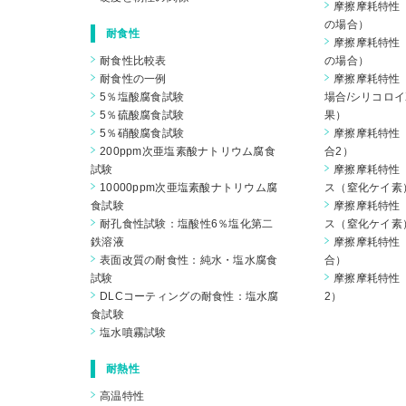
摩擦摩耗特性（
の場合）
耐食性
摩擦摩耗特性（
耐食性比較表
の場合）
耐食性の一例
摩擦摩耗特性（
5％塩酸腐食試験
場合/シリコロイ
5％硫酸腐食試験
果）
5％硝酸腐食試験
摩擦摩耗特性（
200ppm次亜塩素酸ナトリウム腐食
合2）
試験
摩擦摩耗特性
10000ppm次亜塩素酸ナトリウム腐
ス（窒化ケイ素
食試験
摩擦摩耗特性
耐孔食性試験：塩酸性6％塩化第二
ス（窒化ケイ素
鉄溶液
摩擦摩耗特性（
表面改質の耐食性：純水・塩水腐食
合）
試験
摩擦摩耗特性（
DLCコーティングの耐食性：塩水腐
2）
食試験
塩水噴霧試験
耐熱性
高温特性