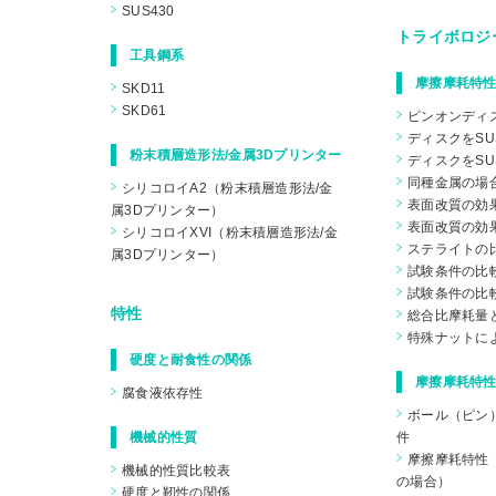
SUS430
トライボロジ
工具鋼系
摩擦摩耗特性
SKD11
SKD61
ピンオンディ
ディスクをSU
粉末積層造形法/金属3Dプリンター
ディスクをSU
同種金属の場
シリコロイA2（粉末積層造形法/金
表面改質の効果
属3Dプリンター）
表面改質の効果
シリコロイXVI（粉末積層造形法/金
ステライトの
属3Dプリンター）
試験条件の比較
試験条件の比較
特性
総合比摩耗量
特殊ナットに
硬度と耐食性の関係
摩擦摩耗特性
腐食液依存性
ボール（ピン
機械的性質
件
摩擦摩耗特性（
機械的性質比較表
の場合）
硬度と靭性の関係