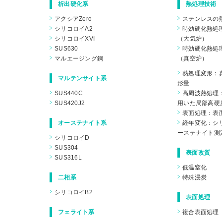
析出硬化系
熱処理技術
アクシアZero
ステンレスの
シリコロイA2
時効硬化熱処
シリコロイXVI
（大気炉）
SUS630
時効硬化熱処
マルエージング鋼
（真空炉）
熱処理変形：
マルテンサイト系
形量
SUS440C
高周波熱処理
SUS420J2
用いた局部高硬
表面処理：表
オーステナイト系
経年変化：シリ
ーステナイト測
シリコロイD
SUS304
表面改質
SUS316L
低温窒化
二相系
特殊浸炭
シリコロイB2
表面処理
フェライト系
複合表面処理