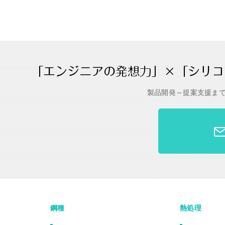
製品開発～提案支援ま
鋼種
熱処理