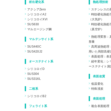
析出硬化系
熱処理技術
アクシアZero
ステンレスの
シリコロイA2
時効硬化熱処
シリコロイXVI
（大気炉）
SUS630
時効硬化熱処
マルエージング鋼
（真空炉）
熱処理変形：
マルテンサイト系
形量
SUS440C
高周波熱処理
SUS420J2
用いた局部高硬
表面処理：表
オーステナイト系
経年変化：シリ
ーステナイト測
シリコロイD
SUS304
表面改質
SUS316L
低温窒化
二相系
特殊浸炭
シリコロイB2
表面処理
フェライト系
複合表面処理