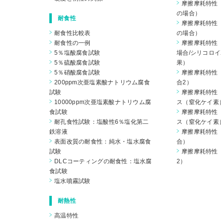
摩擦摩耗特性（
の場合）
耐食性
摩擦摩耗特性（
耐食性比較表
の場合）
耐食性の一例
摩擦摩耗特性（
5％塩酸腐食試験
場合/シリコロイ
5％硫酸腐食試験
果）
5％硝酸腐食試験
摩擦摩耗特性（
200ppm次亜塩素酸ナトリウム腐食
合2）
試験
摩擦摩耗特性
10000ppm次亜塩素酸ナトリウム腐
ス（窒化ケイ素
食試験
摩擦摩耗特性
耐孔食性試験：塩酸性6％塩化第二
ス（窒化ケイ素
鉄溶液
摩擦摩耗特性（
表面改質の耐食性：純水・塩水腐食
合）
試験
摩擦摩耗特性（
DLCコーティングの耐食性：塩水腐
2）
食試験
塩水噴霧試験
耐熱性
高温特性