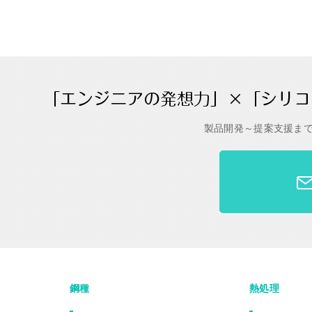
製品開発～提案支援ま
鋼種
熱処理