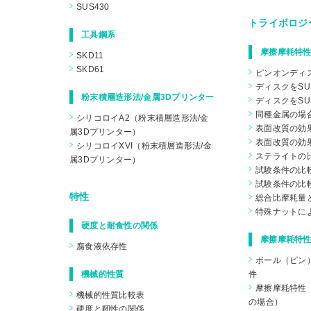
SUS430
トライボロジ
工具鋼系
摩擦摩耗特性
SKD11
SKD61
ピンオンディ
ディスクをSU
粉末積層造形法/金属3Dプリンター
ディスクをSU
同種金属の場
シリコロイA2（粉末積層造形法/金
表面改質の効果
属3Dプリンター）
表面改質の効果
シリコロイXVI（粉末積層造形法/金
ステライトの
属3Dプリンター）
試験条件の比較
試験条件の比較
特性
総合比摩耗量
特殊ナットに
硬度と耐食性の関係
摩擦摩耗特性
腐食液依存性
ボール（ピン
機械的性質
件
摩擦摩耗特性（
機械的性質比較表
の場合）
硬度と靭性の関係