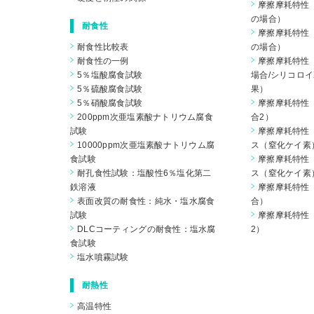
摩擦摩耗特性（
の場合）
耐食性
摩擦摩耗特性（
耐食性比較表
の場合）
耐食性の一例
摩擦摩耗特性（
5％塩酸腐食試験
場合/シリコロイ
5％硫酸腐食試験
果）
5％硝酸腐食試験
摩擦摩耗特性（
200ppm次亜塩素酸ナトリウム腐食
合2）
試験
摩擦摩耗特性
10000ppm次亜塩素酸ナトリウム腐
ス（窒化ケイ素
食試験
摩擦摩耗特性
耐孔食性試験：塩酸性6％塩化第二
ス（窒化ケイ素
鉄溶液
摩擦摩耗特性（
表面改質の耐食性：純水・塩水腐食
合）
試験
摩擦摩耗特性（
DLCコーティングの耐食性：塩水腐
2）
食試験
塩水噴霧試験
耐熱性
高温特性