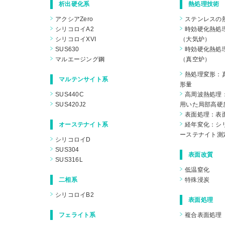
析出硬化系
熱処理技術
アクシアZero
ステンレスの
シリコロイA2
時効硬化熱処
シリコロイXVI
（大気炉）
SUS630
時効硬化熱処
マルエージング鋼
（真空炉）
熱処理変形：
マルテンサイト系
形量
SUS440C
高周波熱処理
SUS420J2
用いた局部高硬
表面処理：表
オーステナイト系
経年変化：シリ
ーステナイト測
シリコロイD
SUS304
表面改質
SUS316L
低温窒化
二相系
特殊浸炭
シリコロイB2
表面処理
フェライト系
複合表面処理