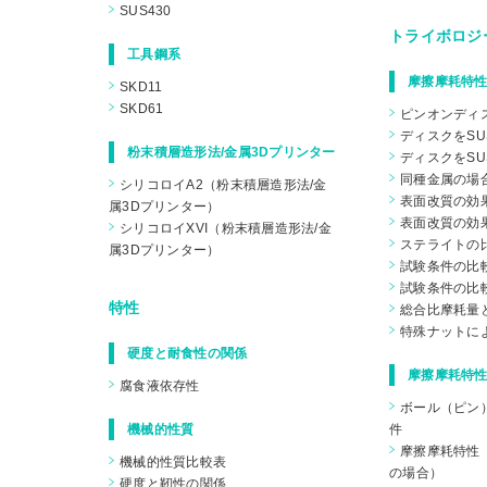
SUS430
トライボロジ
工具鋼系
摩擦摩耗特性
SKD11
SKD61
ピンオンディ
ディスクをSU
粉末積層造形法/金属3Dプリンター
ディスクをSU
同種金属の場
シリコロイA2（粉末積層造形法/金
表面改質の効果
属3Dプリンター）
表面改質の効果
シリコロイXVI（粉末積層造形法/金
ステライトの
属3Dプリンター）
試験条件の比較
試験条件の比較
特性
総合比摩耗量
特殊ナットに
硬度と耐食性の関係
摩擦摩耗特性
腐食液依存性
ボール（ピン
機械的性質
件
摩擦摩耗特性（
機械的性質比較表
の場合）
硬度と靭性の関係