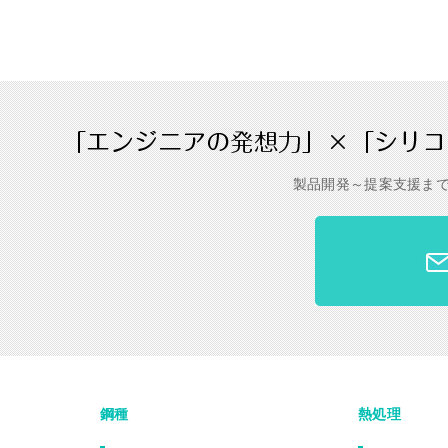
製品開発～提案支援ま
鋼種
熱処理