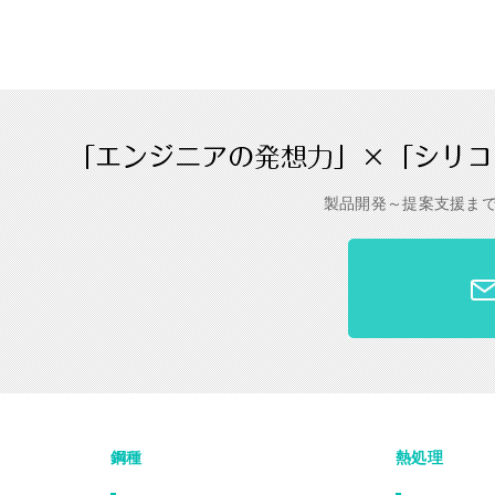
製品開発～提案支援ま
鋼種
熱処理