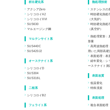
析出硬化系
熱処理技術
アクシアZero
ステンレスの
シリコロイA2
時効硬化熱処
シリコロイXVI
（大気炉）
SUS630
時効硬化熱処
マルエージング鋼
（真空炉）
熱処理変形：
マルテンサイト系
形量
SUS440C
高周波熱処理
SUS420J2
用いた局部高硬
表面処理：表
オーステナイト系
経年変化：シリ
ーステナイト測
シリコロイD
SUS304
表面改質
SUS316L
低温窒化
二相系
特殊浸炭
シリコロイB2
表面処理
フェライト系
複合表面処理