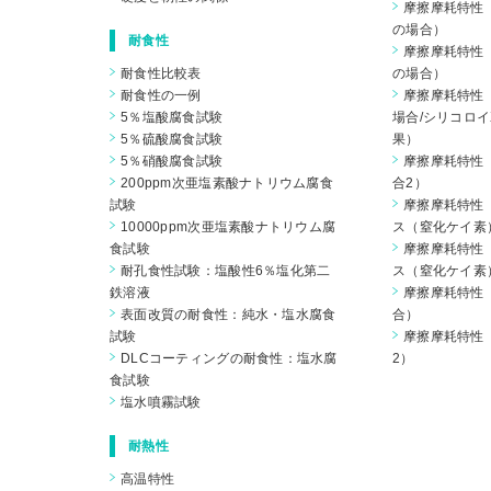
摩擦摩耗特性（
の場合）
耐食性
摩擦摩耗特性（
耐食性比較表
の場合）
耐食性の一例
摩擦摩耗特性（
5％塩酸腐食試験
場合/シリコロイ
5％硫酸腐食試験
果）
5％硝酸腐食試験
摩擦摩耗特性（
200ppm次亜塩素酸ナトリウム腐食
合2）
試験
摩擦摩耗特性
10000ppm次亜塩素酸ナトリウム腐
ス（窒化ケイ素
食試験
摩擦摩耗特性
耐孔食性試験：塩酸性6％塩化第二
ス（窒化ケイ素
鉄溶液
摩擦摩耗特性（
表面改質の耐食性：純水・塩水腐食
合）
試験
摩擦摩耗特性（
DLCコーティングの耐食性：塩水腐
2）
食試験
塩水噴霧試験
耐熱性
高温特性