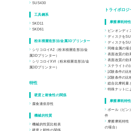
SUS430
トライボロジ
工具鋼系
摩擦摩耗特性
SKD11
SKD61
ピンオンディ
ディスクをSU
粉末積層造形法/金属3Dプリンター
ディスクをSU
同種金属の場
シリコロイA2（粉末積層造形法/金
表面改質の効果
属3Dプリンター）
表面改質の効果
シリコロイXVI（粉末積層造形法/金
ステライトの
属3Dプリンター）
試験条件の比較
試験条件の比較
特性
総合比摩耗量
特殊ナットに
硬度と耐食性の関係
摩擦摩耗特性
腐食液依存性
ボール（ピン
機械的性質
件
摩擦摩耗特性（
機械的性質比較表
の場合）
硬度と靭性の関係