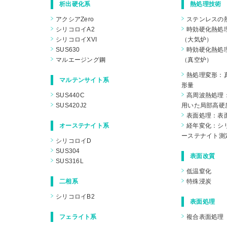
析出硬化系
熱処理技術
アクシアZero
ステンレスの
シリコロイA2
時効硬化熱処
シリコロイXVI
（大気炉）
SUS630
時効硬化熱処
マルエージング鋼
（真空炉）
熱処理変形：
マルテンサイト系
形量
SUS440C
高周波熱処理
SUS420J2
用いた局部高硬
表面処理：表
オーステナイト系
経年変化：シリ
ーステナイト測
シリコロイD
SUS304
表面改質
SUS316L
低温窒化
二相系
特殊浸炭
シリコロイB2
表面処理
フェライト系
複合表面処理