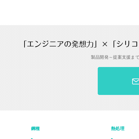
製品開発～提案支援ま
鋼種
熱処理