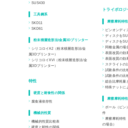
SUS430
トライボロジ
工具鋼系
摩擦摩耗特性
SKD11
SKD61
ピンオンディ
ディスクをSU
粉末積層造形法/金属3Dプリンター
ディスクをSU
同種金属の場
シリコロイA2（粉末積層造形法/金
表面改質の効果
属3Dプリンター）
表面改質の効果
シリコロイXVI（粉末積層造形法/金
ステライトの
属3Dプリンター）
試験条件の比較
試験条件の比較
特性
総合比摩耗量
特殊ナットに
硬度と耐食性の関係
摩擦摩耗特性
腐食液依存性
ボール（ピン
機械的性質
件
摩擦摩耗特性（
機械的性質比較表
の場合）
硬度と靭性の関係