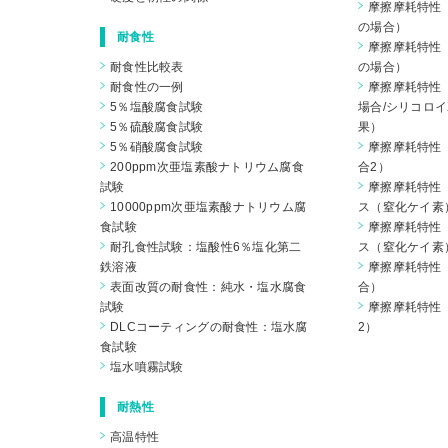
摩擦摩耗特性（
の場合）
耐食性
摩擦摩耗特性（
耐食性比較表
の場合）
耐食性の一例
摩擦摩耗特性（
5％塩酸腐食試験
場合/シリコロイ
5％硫酸腐食試験
果）
5％硝酸腐食試験
摩擦摩耗特性（
200ppm次亜塩素酸ナトリウム腐食
合2）
試験
摩擦摩耗特性
10000ppm次亜塩素酸ナトリウム腐
ス（窒化ケイ素
食試験
摩擦摩耗特性
耐孔食性試験：塩酸性6％塩化第二
ス（窒化ケイ素
鉄溶液
摩擦摩耗特性（
表面改質の耐食性：純水・塩水腐食
合）
試験
摩擦摩耗特性（
DLCコーティングの耐食性：塩水腐
2）
食試験
塩水噴霧試験
耐熱性
高温特性