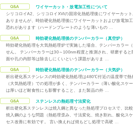
時効硬化熱処理
ワイヤーカット・放電加工性について
シリコロイA2、シリコロイXVIの固溶化熱処理後にワイヤーカッ
ありませんが、時効硬化熱処理後にワイヤーカットおよび放電加
恐れがあります（ハードンプレートのような薄いもの …
時効硬化熱処理
時効硬化熱処理後のテンパーカラー（真空炉）
時効硬化熱処理を大気熱処理炉で実施した場合、テンパーカラー
せん。 テンパーカラーは30～100nm程度と推測され、研磨する
面や孔の内部等は除去しにくいという課題がありま …
時効硬化熱処理
時効硬化熱処理後のテンパーカラー（大気炉）
析出硬化系ステンレスの時効硬化熱処理は480℃付近の温度帯で熱
（大気熱処理）での処理が多く、テンパーカラー（薄い酸化スケー
は厚いほど耐食性にも影響すること、また製品の外 …
時効硬化熱処理
ステンレスの熱処理寸法変化
析出硬化系ステンレスは焼入鋼と異なった熱処理プロセスで、比
焼入鋼のような問題（熱処理歪み、寸法変化、焼き割れ、酸化ス
セス改善に有効です。 言い換えれば焼もどし処理で高硬 …