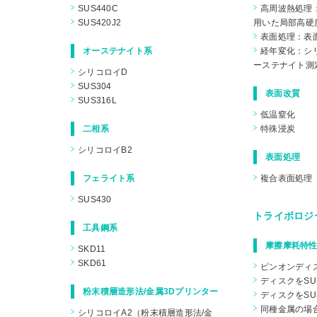
SUS440C
高周波熱処理
SUS420J2
用いた局部高硬
表面処理：表
オーステナイト系
経年変化：シリ
ーステナイト測
シリコロイD
SUS304
表面改質
SUS316L
低温窒化
二相系
特殊浸炭
シリコロイB2
表面処理
フェライト系
複合表面処理
SUS430
トライボロジ
工具鋼系
摩擦摩耗特性
SKD11
SKD61
ピンオンディ
ディスクをSU
粉末積層造形法/金属3Dプリンター
ディスクをSU
同種金属の場
シリコロイA2（粉末積層造形法/金