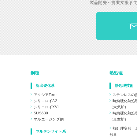
製品開発～提案支援ま
鋼種
熱処理
析出硬化系
熱処理技術
アクシアZero
ステンレスの
シリコロイA2
時効硬化熱処
シリコロイXVI
（大気炉）
SUS630
時効硬化熱処
マルエージング鋼
（真空炉）
熱処理変形：
マルテンサイト系
形量