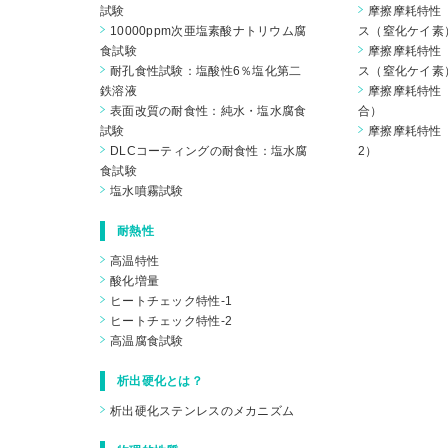
試験
摩擦摩耗特性
10000ppm次亜塩素酸ナトリウム腐
ス（窒化ケイ素
食試験
摩擦摩耗特性
耐孔食性試験：塩酸性6％塩化第二
ス（窒化ケイ素
鉄溶液
摩擦摩耗特性（
表面改質の耐食性：純水・塩水腐食
合）
試験
摩擦摩耗特性（
DLCコーティングの耐食性：塩水腐
2）
食試験
塩水噴霧試験
耐熱性
高温特性
酸化増量
ヒートチェック特性-1
ヒートチェック特性-2
高温腐食試験
析出硬化とは？
析出硬化ステンレスのメカニズム