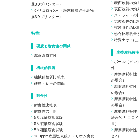
表面改質の効果
属3Dプリンター）
表面改質の効果
シリコロイXVI（粉末積層造形法/金
ステライトの
属3Dプリンター）
試験条件の比較
試験条件の比較
特性
総合比摩耗量
特殊ナットに
硬度と耐食性の関係
摩擦摩耗特性
腐食液依存性
ボール（ピン
機械的性質
件
摩擦摩耗特性（
機械的性質比較表
の場合）
硬度と靭性の関係
摩擦摩耗特性（
の場合）
耐食性
摩擦摩耗特性（
耐食性比較表
の場合）
耐食性の一例
摩擦摩耗特性（
5％塩酸腐食試験
場合/シリコロイ
5％硫酸腐食試験
果）
5％硝酸腐食試験
摩擦摩耗特性（
200ppm次亜塩素酸ナトリウム腐食
合2）