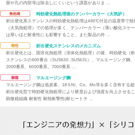
面や孔の内部等は除去しにくいという課題がありま …
時効硬化
時効硬化熱処理後のテンパーカラー（大気炉）
析出硬化系ステンレスの時効硬化熱処理は480℃付近の温度帯で熱
（大気熱処理）での処理が多く、テンパーカラー（薄い酸化スケー
は厚いほど耐食性にも影響すること、また製品の外 …
時効硬化
析出硬化ステンレスのメカニズム
析出硬化とは、固溶化熱処理（溶体化熱処理）の後、時効硬化（
ステンレスの600番台（SUS630 ,SUS631）、マルエージン
2000番系、6000番系、7000番系 …
時効硬化
マルエージング鋼
マルエージング鋼は低炭素、18％Ni、Co、Mo等を多く含有す
析出硬化型で時効硬化熱処理により硬度および強度を向上させるこ
顕微鏡組織 耐食性 耐熱衝撃性(耐ヒートチ …