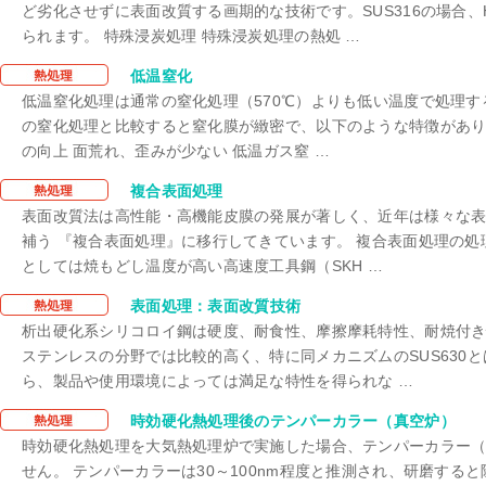
ど劣化させずに表面改質する画期的な技術です。SUS316の場合、
られます。 特殊浸炭処理 特殊浸炭処理の熱処 …
時効硬化
低温窒化
低温窒化処理は通常の窒化処理（570℃）よりも低い温度で処理する
の窒化処理と比較すると窒化膜が緻密で、以下のような特徴があり
の向上 面荒れ、歪みが少ない 低温ガス窒 …
時効硬化
複合表面処理
表面改質法は高性能・高機能皮膜の発展が著しく、近年は様々な
補う 『複合表面処理』に移行してきています。 複合表面処理の処
としては焼もどし温度が高い高速度工具鋼（SKH …
時効硬化
表面処理：表面改質技術
析出硬化系シリコロイ鋼は硬度、耐食性、摩擦摩耗特性、耐焼付
ステンレスの分野では比較的高く、特に同メカニズムのSUS630
ら、製品や使用環境によっては満足な特性を得られな …
時効硬化
時効硬化熱処理後のテンパーカラー（真空炉）
時効硬化熱処理を大気熱処理炉で実施した場合、テンパーカラー
せん。 テンパーカラーは30～100nm程度と推測され、研磨する