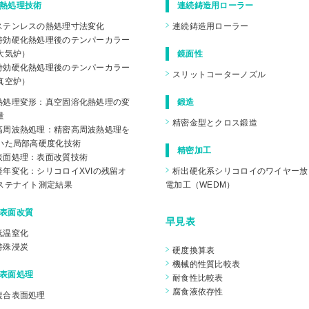
熱処理技術
連続鋳造用ローラー
ステンレスの熱処理寸法変化
連続鋳造用ローラー
時効硬化熱処理後のテンパーカラー
大気炉）
鏡面性
時効硬化熱処理後のテンパーカラー
スリットコーターノズル
真空炉）
熱処理変形：真空固溶化熱処理の変
鍛造
量
精密金型とクロス鍛造
高周波熱処理：精密高周波熱処理を
いた局部高硬度化技術
精密加工
表面処理：表面改質技術
経年変化：シリコロイXVIの残留オ
析出硬化系シリコロイのワイヤー放
ステナイト測定結果
電加工（WEDM）
表面改質
早見表
低温窒化
特殊浸炭
硬度換算表
機械的性質比較表
表面処理
耐食性比較表
腐食液依存性
複合表面処理