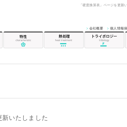
「硬度換算表」ページを更新い
シリコロイ ラボ
会社概要
個人情報
鋼種
特性
熱処理
更新いたしました