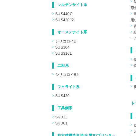
マルテンサイト系
形
SUS440C
SUS420J2
用
オーステナイト系
ー
シリコロイD
SUS304
SUS316L
二相系
シリコロイB2
フェライト系
SUS430
ト
工具鋼系
SKD11
SKD61
粉末積層造形法/金属3Dプリンター