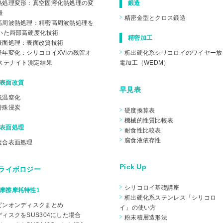
熱処理変形：真空固溶化熱処理の変
鍛造
量
精密金型とクロス鍛造
高周波熱処理：精密高周波熱処理を
いた局部高硬度化技術
精密加工
表面処理：表面改質技術
経年変化：シリコロイXVIの残留オ
析出硬化系シリコロイのワイヤー放
ステナイト測定結果
電加工（WEDM）
表面改質
早見表
低温窒化
特殊浸炭
硬度換算表
機械的性質比較表
表面処理
耐食性比較表
腐食液依存性
複合表面処理
Pick Up
ライボロジー
シリコロイ基礎講座
摩擦摩耗特性1
析出硬化系ステンレス「シリコロ
ピンオンディスクまとめ
イ」の使い⽅
ディスクをSUS304にした場合
粉末積層造形法