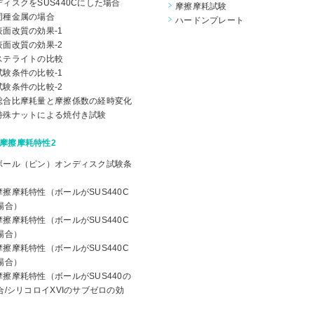
ディスクをSUS440Cにした場合
摩擦摩耗試験
同種金属の場合
ハードンプレート
表面改質の効果-1
表面改質の効果-2
ステライトの比較
試験条件の比較-1
試験条件の比較-2
総合比摩耗量と摩擦係数の経時変化
特殊ナットによる焼付き試験
摩擦摩耗特性2
ボール（ピン）オンディスク試験条
摩擦摩耗特性（ボールがSUS440C
場合）
摩擦摩耗特性（ボールがSUS440C
場合）
摩擦摩耗特性（ボールがSUS440C
場合）
摩擦摩耗特性（ボールがSUS440の
合/シリコロイXVIのサブゼロの効
）