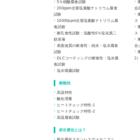
5％硝酸腐食試験
200ppm次亜塩素酸ナトリウム腐食
合
試験
10000ppm次亜塩素酸ナトリウム腐
ス
食試験
耐孔食性試験：塩酸性6％塩化第二
ス
鉄溶液
表面改質の耐食性：純水・塩水腐食
合
試験
DLCコーティングの耐食性：塩水腐
2
食試験
塩水噴霧試験
耐熱性
高温特性
酸化増量
ヒートチェック特性-1
ヒートチェック特性-2
高温腐食試験
析出硬化とは？
析出硬化ステンレスのメカニズム