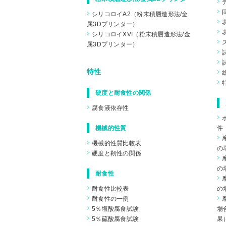
シリコロイA2（粉末積層造形法/金
属3Dプリンター）
シリコロイXVI（粉末積層造形法/金
属3Dプリンター）
特性
硬度と耐食性の関係
腐食液依存性
機械的性質
件
機械的性質比較表
の
硬度と靭性の関係
の
耐食性
耐食性比較表
の
耐食性の一例
5％塩酸腐食試験
場
5％硫酸腐食試験
果