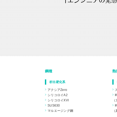
鋼種
熱
析出硬化系
アクシアZero
シリコロイA2
シリコロイXVI
（
SUS630
マルエージング鋼
（