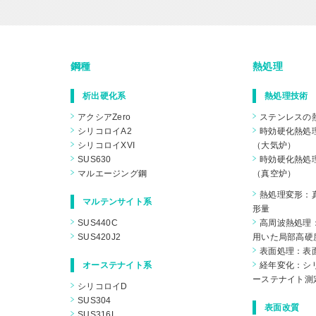
鋼種
熱処理
析出硬化系
熱処理技術
アクシアZero
ステンレスの
シリコロイA2
時効硬化熱処
シリコロイXVI
（大気炉）
SUS630
時効硬化熱処
マルエージング鋼
（真空炉）
熱処理変形：
マルテンサイト系
形量
SUS440C
高周波熱処理
SUS420J2
用いた局部高硬
表面処理：表
オーステナイト系
経年変化：シリ
ーステナイト測
シリコロイD
SUS304
表面改質
SUS316L