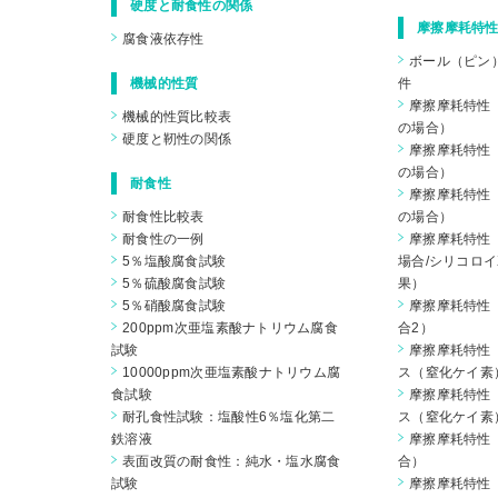
硬度と耐食性の関係
摩擦摩耗特性
腐食液依存性
ボール（ピン
機械的性質
件
摩擦摩耗特性（
機械的性質比較表
の場合）
硬度と靭性の関係
摩擦摩耗特性（
の場合）
耐食性
摩擦摩耗特性（
耐食性比較表
の場合）
耐食性の一例
摩擦摩耗特性（
5％塩酸腐食試験
場合/シリコロイ
5％硫酸腐食試験
果）
5％硝酸腐食試験
摩擦摩耗特性（
200ppm次亜塩素酸ナトリウム腐食
合2）
試験
摩擦摩耗特性
10000ppm次亜塩素酸ナトリウム腐
ス（窒化ケイ素
食試験
摩擦摩耗特性
耐孔食性試験：塩酸性6％塩化第二
ス（窒化ケイ素
鉄溶液
摩擦摩耗特性（
表面改質の耐食性：純水・塩水腐食
合）
試験
摩擦摩耗特性（