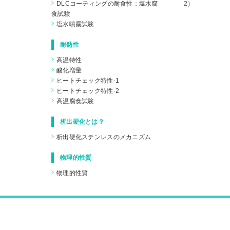
DLCコーティングの耐食性：塩水腐
2）
食試験
塩水噴霧試験
耐熱性
高温特性
酸化増量
ヒートチェック特性-1
ヒートチェック特性-2
高温腐食試験
析出硬化とは？
析出硬化ステンレスのメカニズム
物理的性質
物理的性質