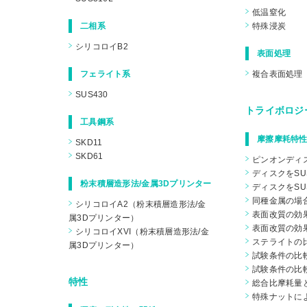
低温窒化
二相系
特殊浸炭
シリコロイB2
表面処理
フェライト系
複合表面処理
SUS430
トライボロジ
工具鋼系
摩擦摩耗特性
SKD11
SKD61
ピンオンディ
ディスクをSU
粉末積層造形法/金属3Dプリンター
ディスクをSU
同種金属の場
シリコロイA2（粉末積層造形法/金
表面改質の効果
属3Dプリンター）
表面改質の効果
シリコロイXVI（粉末積層造形法/金
ステライトの
属3Dプリンター）
試験条件の比較
試験条件の比較
特性
総合比摩耗量
特殊ナットに