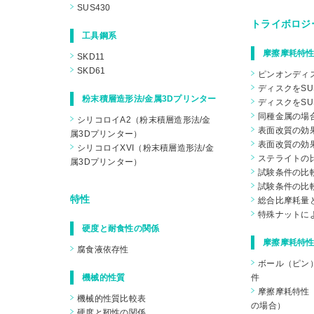
SUS430
トライボロジ
工具鋼系
摩擦摩耗特性
SKD11
SKD61
ピンオンディ
ディスクをSU
粉末積層造形法/金属3Dプリンター
ディスクをSU
同種金属の場
シリコロイA2（粉末積層造形法/金
表面改質の効果
属3Dプリンター）
表面改質の効果
シリコロイXVI（粉末積層造形法/金
ステライトの
属3Dプリンター）
試験条件の比較
試験条件の比較
特性
総合比摩耗量
特殊ナットに
硬度と耐食性の関係
摩擦摩耗特性
腐食液依存性
ボール（ピン
機械的性質
件
摩擦摩耗特性（
機械的性質比較表
の場合）
硬度と靭性の関係