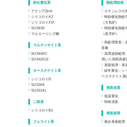
析出硬化系
熱処理技術
アクシアZero
ステンレスの
シリコロイA2
時効硬化熱処
シリコロイXVI
（大気炉）
SUS630
時効硬化熱処
マルエージング鋼
（真空炉）
熱処理変形：
マルテンサイト系
形量
SUS440C
高周波熱処理
SUS420J2
用いた局部高硬
表面処理：表
オーステナイト系
経年変化：シリ
ーステナイト測
シリコロイD
SUS304
表面改質
SUS316L
低温窒化
二相系
特殊浸炭
シリコロイB2
表面処理
フェライト系
複合表面処理