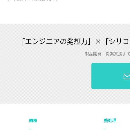
製品開発～提案支援ま
鋼種
熱処理