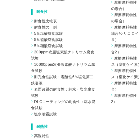
摩擦摩耗特性（
の場合）
耐食性
摩擦摩耗特性（
耐食性比較表
の場合）
耐食性の一例
摩擦摩耗特性（
5％塩酸腐食試験
場合/シリコロイ
5％硫酸腐食試験
果）
5％硝酸腐食試験
摩擦摩耗特性（
200ppm次亜塩素酸ナトリウム腐食
合2）
試験
摩擦摩耗特性
10000ppm次亜塩素酸ナトリウム腐
ス（窒化ケイ素
食試験
摩擦摩耗特性
耐孔食性試験：塩酸性6％塩化第二
ス（窒化ケイ素
鉄溶液
摩擦摩耗特性（
表面改質の耐食性：純水・塩水腐食
合）
試験
摩擦摩耗特性（
DLCコーティングの耐食性：塩水腐
2）
食試験
塩水噴霧試験
耐熱性
高温特性